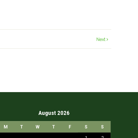
Next
August 2026
M
T
W
T
F
S
S